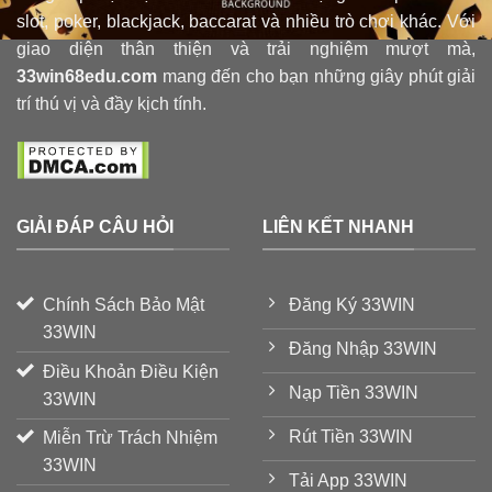
slot, poker, blackjack, baccarat và nhiều trò chơi khác. Với
giao diện thân thiện và trải nghiệm mượt mà,
33win68edu.com
mang đến cho bạn những giây phút giải
trí thú vị và đầy kịch tính.
GIẢI ĐÁP CÂU HỎI
LIÊN KẾT NHANH
Chính Sách Bảo Mật
Đăng Ký 33WIN
33WIN
Đăng Nhập 33WIN
Điều Khoản Điều Kiện
Nạp Tiền 33WIN
33WIN
Rút Tiền 33WIN
Miễn Trừ Trách Nhiệm
33WIN
Tải App 33WIN