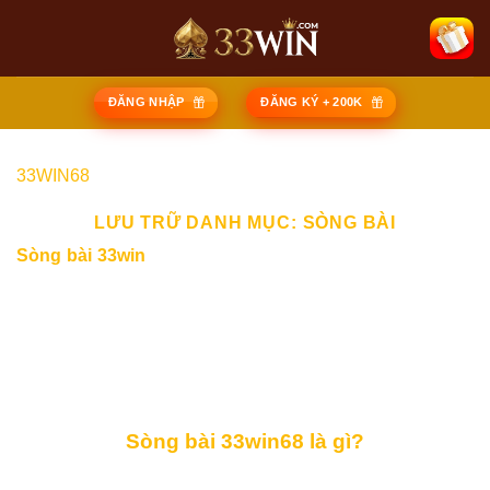
Bỏ
qua
nội
dung
ĐĂNG NHẬP
ĐĂNG KÝ + 200K
33WIN68
=>>
Sòng Bài
LƯU TRỮ DANH MỤC:
SÒNG BÀI
Sòng bài 33win
là điểm đến lý tưởng của những anh em
yêu thích trò chơi casino đỉnh cao. Nhà cái đã xây dựng
một không gian sống động để mỗi cược thủ có thể trải
nghiệm giải trí và thỏa mãn niềm đam mê bản thân. Bạn có
thể tham gia để chinh phục những ván cược hấp dẫn tại
điểm giải trí này.
Sòng bài 33win68 là gì?
Chuyên mục này được thiết kế như một không gian casino