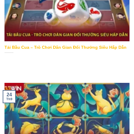
Tải Bầu Cua – Trò Chơi Dân Gian Đổi Thưởng Siêu Hấp Dẫn
Tải bầu cua mang đến cho người chơi cơ hội được trải nghiệm
tiện lợi [...]
24
Th9